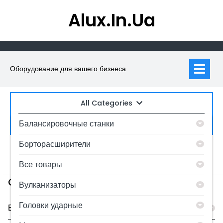
Skip
Alux.in.ua
to
content
Op
M
Оборудование для вашего бизнеса
All Categories
Искать:
Балансировочные станки
Борторасширители
0
MyAccount
Все товары
Category
Вулканизаторы
Головки ударные
Балансировочные станки