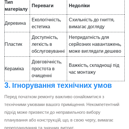
Тип
Переваги
Недоліки
матеріалу
Екологічність,
Схильність до гниття,
Деревина
естетика
вимагає догляду
Доступність,
Непридатність для
Пластик
легкість в
серйозних навантажень,
обслуговуванні
може виглядати дешево
Довговічність,
Важкість, складнощі під
Кераміка
простота в
час монтажу
очищенні
3. Ігнорування технічних умов
Перед початком ремонту важливо ознайомитися з
технічними умовами вашого приміщення. Некомпетентний
підхід може призвести до неправильного вибору
планування або конструкцій, що, в свою чергу, вимагає
перепланування та значних витрат.