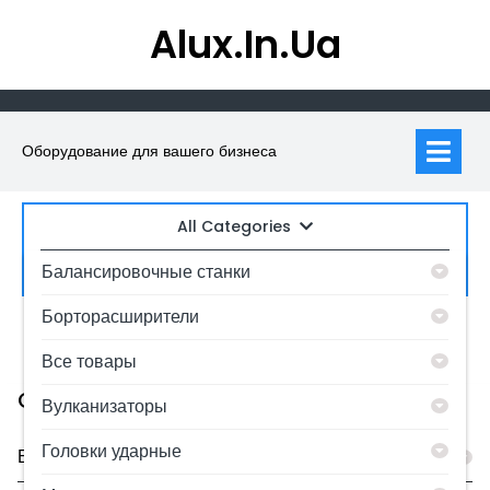
Skip
Alux.in.ua
to
content
Op
M
Оборудование для вашего бизнеса
All Categories
Искать:
Балансировочные станки
Борторасширители
0
MyAccount
Все товары
Category
Вулканизаторы
Головки ударные
Балансировочные станки