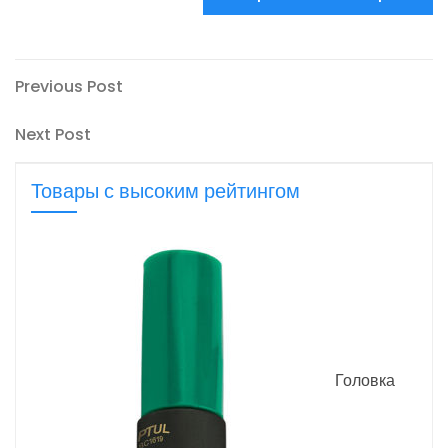
Навигация
Previous
Previous Post
Post
по
Next
Next Post
записям
Post
Товары с высоким рейтингом
Головка