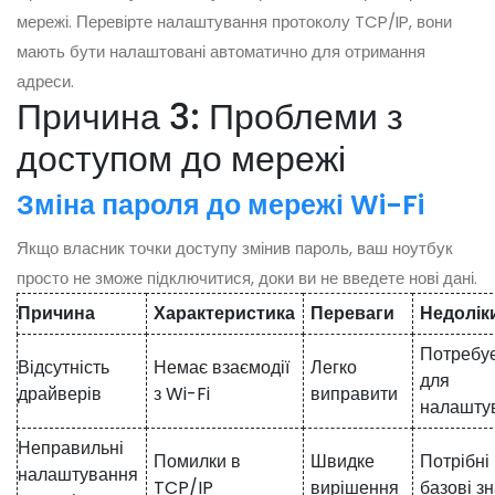
мережі. Перевірте налаштування протоколу TCP/IP, вони
мають бути налаштовані автоматично для отримання
адреси.
Причина 3: Проблеми з
доступом до мережі
Зміна пароля до мережі Wi-Fi
Якщо власник точки доступу змінив пароль, ваш ноутбук
просто не зможе підключитися, доки ви не введете нові дані.
Причина
Характеристика
Переваги
Недолік
Потребує
Відсутність
Немає взаємодії
Легко
для
драйверів
з Wi-Fi
виправити
налашту
Неправильні
Помилки в
Швидке
Потрібні
налаштування
TCP/IP
вирішення
базові з