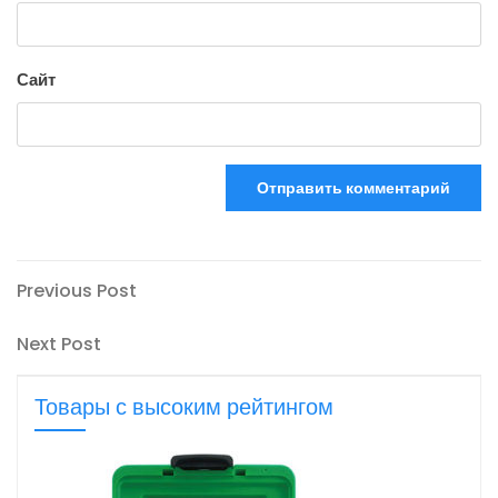
Сайт
Навигация
Previous
Previous Post
Post
по
Next
Next Post
записям
Post
Товары с высоким рейтингом