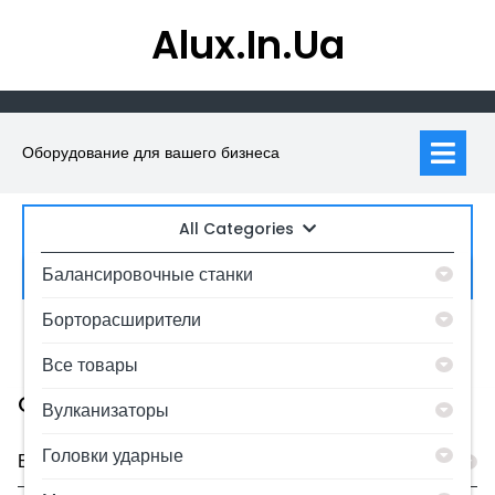
Skip
Alux.in.ua
to
content
Op
M
Оборудование для вашего бизнеса
All Categories
Искать:
Балансировочные станки
Борторасширители
0
MyAccount
Все товары
Category
Вулканизаторы
Головки ударные
Балансировочные станки