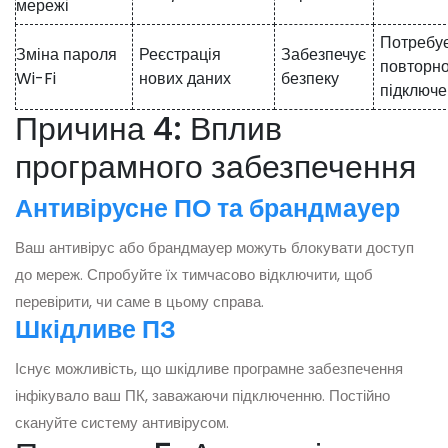
мережі
Потребу
Зміна пароля
Реєстрація
Забезпечує
повторн
Wi-Fi
нових даних
безпеку
підключ
Причина 4: Вплив
програмного забезпечення
Антивірусне ПО та брандмауер
Ваш антивірус або брандмауер можуть блокувати доступ
до мереж. Спробуйте їх тимчасово відключити, щоб
перевірити, чи саме в цьому справа.
Шкідливе ПЗ
Існує можливість, що шкідливе програмне забезпечення
інфікувало ваш ПК, заважаючи підключенню. Постійно
скануйте систему антивірусом.