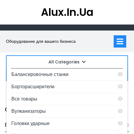
Skip
Alux.in.ua
to
content
Op
M
Оборудование для вашего бизнеса
All Categories
Искать:
Балансировочные станки
Борторасширители
0
MyAccount
Все товары
Category
Вулканизаторы
Головки ударные
Балансировочные станки