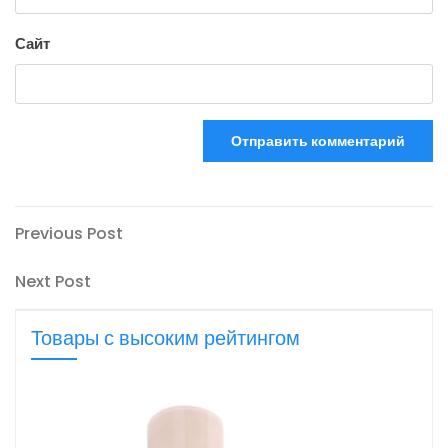
Сайт
Навигация
Previous
Previous Post
Post
по
Next
Next Post
записям
Post
Товары с высоким рейтингом