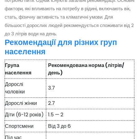
потрібно пити. Однак існують загальні рекомендації. Основні
фактори, які впливають на потребу в рідині, включають вік,
стать, фізичну активність та кліматичні умови. Для
більшості дорослих людей рекомендується споживати від 2
до 3 літрів води на день.
Рекомендації для різних груп
населення
Група
Рекомендована норма (літрів/
населення
день)
Дорослі
3.7
чоловіки
Дорослі жінки
2.7
Діти (6-12 років)
1.5 — 2
Спортсмени
Від 3 до 6
Під час