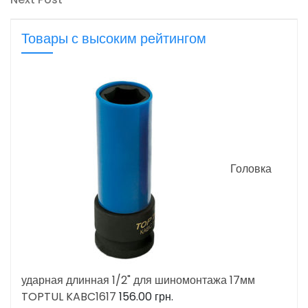
записям
Post
Товары с высоким рейтингом
Головка
ударная длинная 1/2" для шиномонтажа 17мм
TOPTUL KABC1617
156.00
грн.