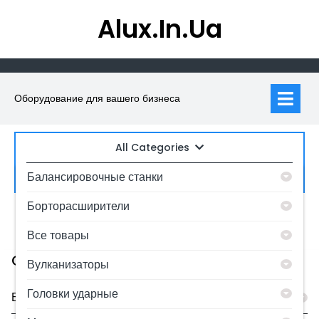
Skip
Alux.in.ua
to
content
Op
M
Оборудование для вашего бизнеса
All Categories
Искать:
Балансировочные станки
Борторасширители
0
MyAccount
Все товары
Category
Вулканизаторы
Головки ударные
Балансировочные станки