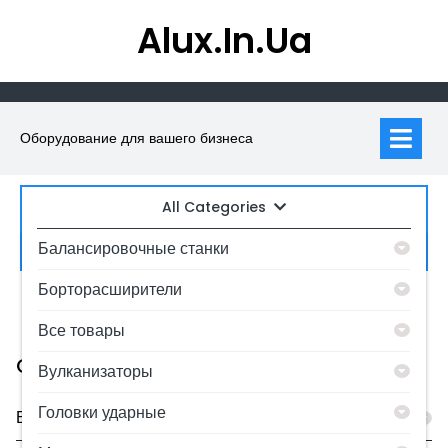
Skip
Alux.in.ua
to
content
Op
M
Оборудование для вашего бизнеса
All Categories
Искать:
Балансировочные станки
Борторасширители
0
MyAccount
Все товары
Category
Вулканизаторы
Головки ударные
Балансировочные станки