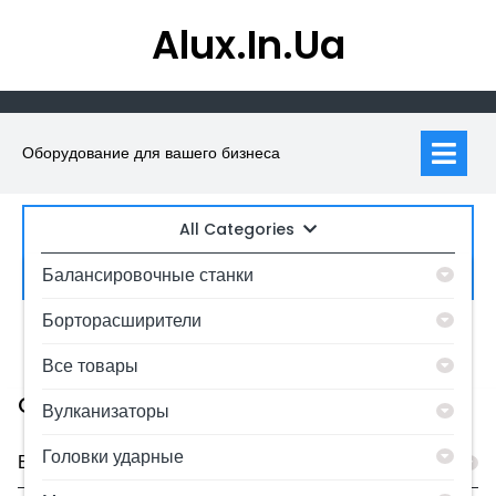
Skip
Alux.in.ua
to
content
Op
M
Оборудование для вашего бизнеса
All Categories
Искать:
Балансировочные станки
Борторасширители
0
MyAccount
Все товары
Category
Вулканизаторы
Головки ударные
Балансировочные станки