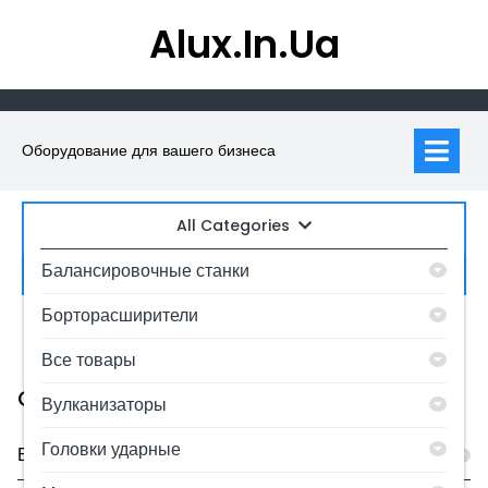
Skip
Alux.in.ua
to
content
Op
M
Оборудование для вашего бизнеса
All Categories
Искать:
Балансировочные станки
Борторасширители
0
MyAccount
Все товары
Category
Вулканизаторы
Головки ударные
Балансировочные станки