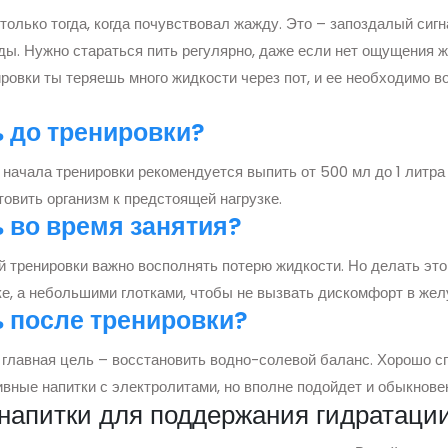
только тогда, когда почувствовал жажду. Это – запоздалый сиг
ды. Нужно стараться пить регулярно, даже если нет ощущения 
ровки ты теряешь много жидкости через пот, и ее необходимо в
ь до тренировки?
 начала тренировки рекомендуется выпить от 500 мл до 1 литра
овить организм к предстоящей нагрузке.
ь во время занятия?
й тренировки важно восполнять потерю жидкости. Но делать это
ке, а небольшими глотками, чтобы не вызвать дискомфорт в жел
ь после тренировки?
 главная цель – восстановить водно-солевой баланс. Хорошо с
ивные напитки с электролитами, но вполне подойдет и обыкнове
напитки для поддержания гидратаци