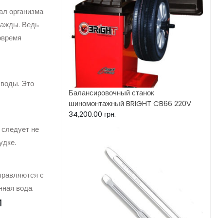
нал организма
жажды. Ведь
овремя
 воды. Это
Балансировочный станок
шиномонтажный BRIGHT CB66 220V
34,200.00
грн.
 следует не
удке.
правляются с
нная вода.
и