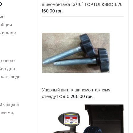
?
шиномонтажа 13/16" TOPTUL KBBC1626
160.00
грн.
ме
орбции
к и даже
точного
сил для
сть, ведь
Упорный винт к шиномонтажному
стенду LC810
265.00
грн.
. Мышцы и
чными,