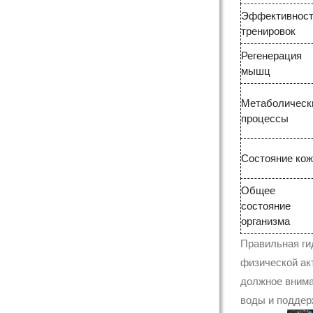
Эффективност
тренировок
Регенерация
мышц
Метаболическ
процессы
Состояние кож
Общее
состояние
организма
Правильная ги
физической ак
должное внима
воды и поддер