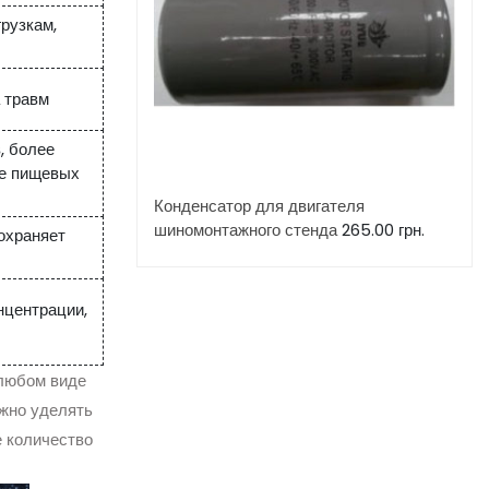
грузкам,
 травм
, более
е пищевых
Конденсатор для двигателя
шиномонтажного стенда
265.00
грн.
охраняет
нцентрации,
 любом виде
ажно уделять
е количество