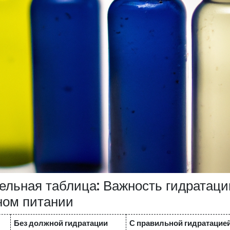
ельная таблица: Важность гидратаци
ном питании
Без должной гидратации
С правильной гидратацие