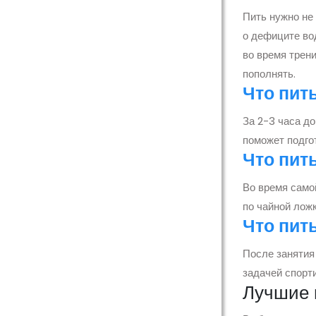
Пить нужно не 
о дефиците во
во время трени
пополнять.
Что пит
За 2-3 часа до
поможет подгот
Что пит
Во время само
по чайной лож
Что пит
После занятия
задачей спорт
Лучшие 