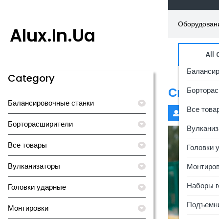
Skip
to
Оборудовани
content
Alux.in.ua
All
Балансир
Category
Спортив
Борторас
Балансировочные станки
Все това
admin
Борторасширители
Вулканиз
Все товары
Головки 
Вулканизаторы
Монтиров
Наборы г
Головки ударные
Подъемн
Монтировки