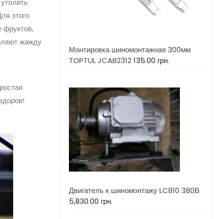
 утолить
Для этого
 фруктов,
толяют жажду
Монтировка шиномонтажная 300мм
TOPTUL JCAB2312
135.00
грн.
простая
здоров!
Двигатель к шиномонтажу LC810 380В
5,830.00
грн.