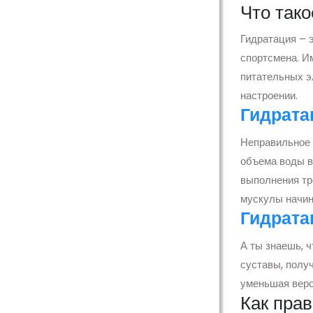
Что тако
Гидратация – 
спортсмена. И
питательных э
настроении.
Гидрата
Неправильное 
объема воды в
выполнения тр
мускулы начин
Гидрата
А ты знаешь, 
суставы, полу
уменьшая веро
Как пра