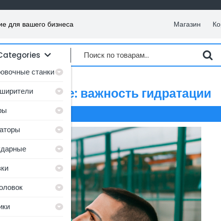
е для вашего бизнеса
Магазин
Ко
Искать:
 Categories
овочные станки
ное питание: важность гидратации
ширители
ры
0 Comments
аторы
ударные
ки
оловок
ики